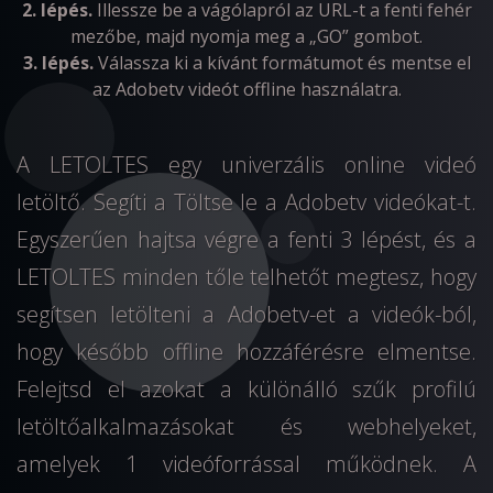
2. lépés.
Illessze be a vágólapról az URL-t a fenti fehér
mezőbe, majd nyomja meg a „GO” gombot.
3. lépés.
Válassza ki a kívánt formátumot és mentse el
az Adobetv videót offline használatra.
A LETOLTES egy univerzális online videó
letöltő. Segíti a Töltse le a Adobetv videókat-t.
Egyszerűen hajtsa végre a fenti 3 lépést, és a
LETOLTES minden tőle telhetőt megtesz, hogy
segítsen letölteni a Adobetv-et a videók-ból,
hogy később offline hozzáférésre elmentse.
Felejtsd el azokat a különálló szűk profilú
letöltőalkalmazásokat és webhelyeket,
amelyek 1 videóforrással működnek. A