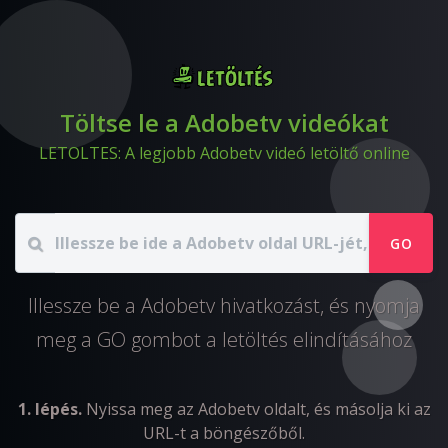
Töltse le a Adobetv videókat
LETOLTES: A legjobb Adobetv videó letöltő online
GO
Illessze be a Adobetv hivatkozást, és nyomja
meg a GO gombot a letöltés elindításához
1. lépés.
Nyissa meg az Adobetv oldalt, és másolja ki az
URL-t a böngészőből.