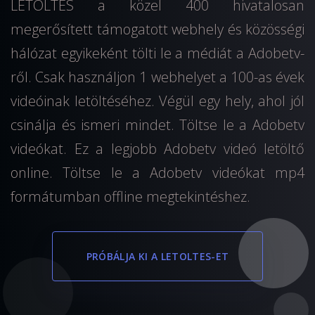
LETOLTES a közel 400 hivatalosan
megerősített támogatott webhely és közösségi
hálózat egyikeként tölti le a médiát a Adobetv-
ről. Csak használjon 1 webhelyet a 100-as évek
videóinak letöltéséhez. Végül egy hely, ahol jól
csinálja és ismeri mindet. Töltse le a Adobetv
videókat. Ez a legjobb Adobetv videó letöltő
online. Töltse le a Adobetv videókat mp4
formátumban offline megtekintéshez.
PRÓBÁLJA KI A LETOLTES-ET