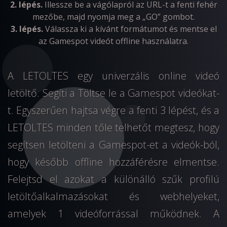
2. lépés.
Illessze be a vágólapról az URL-t a fenti fehér
mezőbe, majd nyomja meg a „GO” gombot.
3. lépés.
Válassza ki a kívánt formátumot és mentse el
az Gamespot videót offline használatra.
A LETOLTES egy univerzális online videó
letöltő. Segíti a Töltse le a Gamespot videókat-
t. Egyszerűen hajtsa végre a fenti 3 lépést, és a
LETOLTES minden tőle telhetőt megtesz, hogy
segítsen letölteni a Gamespot-et a videók-ból,
hogy később offline hozzáférésre elmentse.
Felejtsd el azokat a különálló szűk profilú
letöltőalkalmazásokat és webhelyeket,
amelyek 1 videóforrással működnek. A