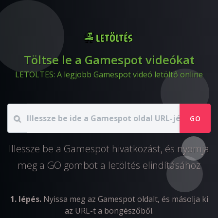
Töltse le a Gamespot videókat
LETOLTES: A legjobb Gamespot videó letöltő online
GO
Illessze be a Gamespot hivatkozást, és nyomja
meg a GO gombot a letöltés elindításához
1. lépés.
Nyissa meg az Gamespot oldalt, és másolja ki
az URL-t a böngészőből.