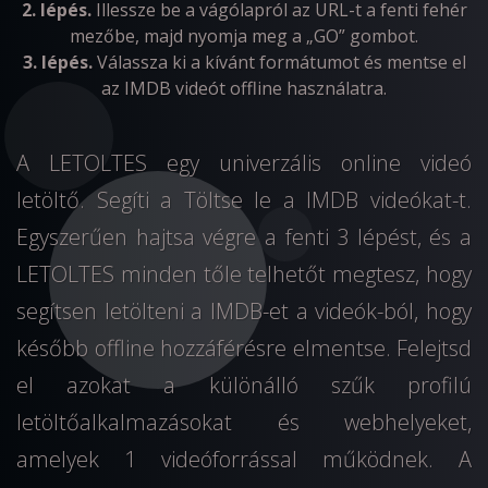
2. lépés.
Illessze be a vágólapról az URL-t a fenti fehér
mezőbe, majd nyomja meg a „GO” gombot.
3. lépés.
Válassza ki a kívánt formátumot és mentse el
az IMDB videót offline használatra.
A LETOLTES egy univerzális online videó
letöltő. Segíti a Töltse le a IMDB videókat-t.
Egyszerűen hajtsa végre a fenti 3 lépést, és a
LETOLTES minden tőle telhetőt megtesz, hogy
segítsen letölteni a IMDB-et a videók-ból, hogy
később offline hozzáférésre elmentse. Felejtsd
el azokat a különálló szűk profilú
letöltőalkalmazásokat és webhelyeket,
amelyek 1 videóforrással működnek. A