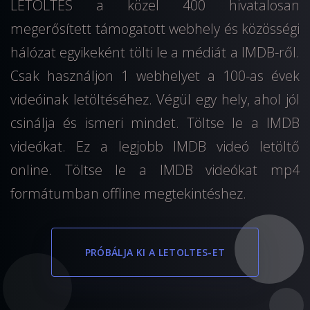
LETOLTES a közel 400 hivatalosan
megerősített támogatott webhely és közösségi
hálózat egyikeként tölti le a médiát a IMDB-ről.
Csak használjon 1 webhelyet a 100-as évek
videóinak letöltéséhez. Végül egy hely, ahol jól
csinálja és ismeri mindet. Töltse le a IMDB
videókat. Ez a legjobb IMDB videó letöltő
online. Töltse le a IMDB videókat mp4
formátumban offline megtekintéshez.
PRÓBÁLJA KI A LETOLTES-ET