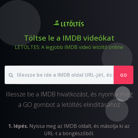
Töltse le a IMDB videókat
LETOLTES: A legjobb IMDB videó letöltő online
GO
Illessze be a IMDB hivatkozást, és nyomja meg
a GO gombot a letöltés elindításához
1. lépés.
Nyissa meg az IMDB oldalt, és másolja ki az
URL-t a böngészőből.