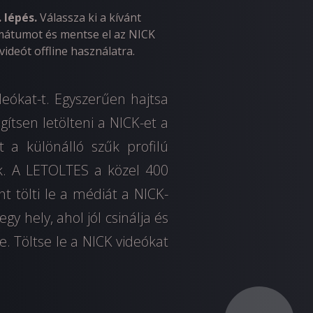
. lépés.
Válassza ki a kívánt
mátumot és mentse el az NICK
videót offline használatra.
deókat-t. Egyszerűen hajtsa
ítsen letölteni a NICK-et a
t a különálló szűk profilú
k. A LETOLTES a közel 400
t tölti le a médiát a NICK-
y hely, ahol jól csinálja és
e. Töltse le a NICK videókat