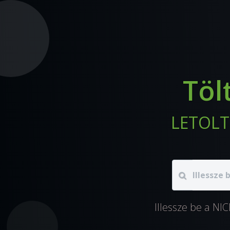
Töl
LETOLTE
Illessze be a NI