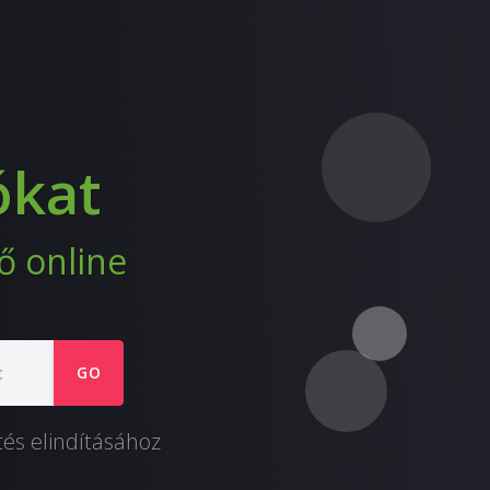
ókat
ő online
GO
tés elindításához