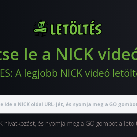
tse le a NICK vide
S: A legjobb NICK videó letölt
CK hivatkozást, és nyomja meg a GO gombot a letöl