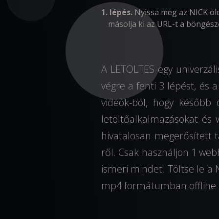
1. lépés.
Nyissa meg az NICK old
másolja ki az URL-t a böngész
A LETOLTES egy univerzális
végre a fenti 3 lépést, és
videók-ból, hogy később o
letöltőalkalmazásokat és
hivatalosan megerősített t
ről. Csak használjon 1 webh
ismeri mindet. Töltse le a 
mp4 formátumban offline 