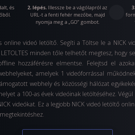
alt, és
2. lépés.
Illessze be a vágólapról az
3
őből.
URL-t a fenti fehér mezőbe, majd
for
nyomja meg a „GO” gombot.
 online videó letöltő. Segíti a Töltse le a NICK vi
 a LETOLTES minden tőle telhetőt megtesz, hogy seg
ffline hozzáférésre elmentse. Felejtsd el azoka
 webhelyeket, amelyek 1 videóforrással működne
ámogatott webhely és közösségi hálózat egyikekén
elyet a 100-as évek videóinak letöltéséhez. Végül eg
NICK videókat. Ez a legjobb NICK videó letöltő onlin
megtekintéshez.