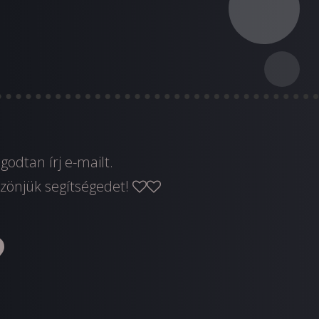
yugodtan
írj e-mailt
.
zönjük segítségedet!