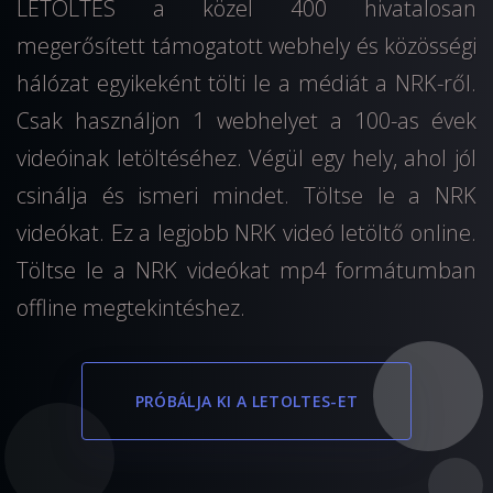
LETOLTES a közel 400 hivatalosan
megerősített támogatott webhely és közösségi
hálózat egyikeként tölti le a médiát a NRK-ről.
Csak használjon 1 webhelyet a 100-as évek
videóinak letöltéséhez. Végül egy hely, ahol jól
csinálja és ismeri mindet. Töltse le a NRK
videókat. Ez a legjobb NRK videó letöltő online.
Töltse le a NRK videókat mp4 formátumban
offline megtekintéshez.
PRÓBÁLJA KI A LETOLTES-ET