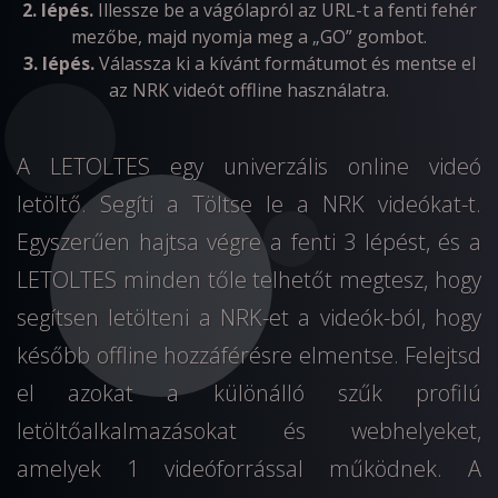
2. lépés.
Illessze be a vágólapról az URL-t a fenti fehér
mezőbe, majd nyomja meg a „GO” gombot.
3. lépés.
Válassza ki a kívánt formátumot és mentse el
az NRK videót offline használatra.
A LETOLTES egy univerzális online videó
letöltő. Segíti a Töltse le a NRK videókat-t.
Egyszerűen hajtsa végre a fenti 3 lépést, és a
LETOLTES minden tőle telhetőt megtesz, hogy
segítsen letölteni a NRK-et a videók-ból, hogy
később offline hozzáférésre elmentse. Felejtsd
el azokat a különálló szűk profilú
letöltőalkalmazásokat és webhelyeket,
amelyek 1 videóforrással működnek. A