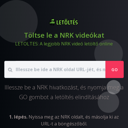
Töltse le a NRK videókat
LETOLTES: A legjobb NRK videó letöltő online
GO
Illessze be a NRK hivatkozást, és nyomja meg a
GO gombot a letöltés elindításához
1. lépés.
Nyissa meg az NRK oldalt, és másolja ki az
URL-t a böngészőből.