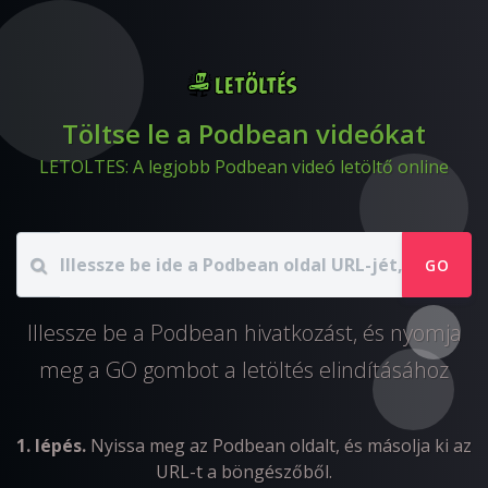
Töltse le a Podbean videókat
LETOLTES: A legjobb Podbean videó letöltő online
GO
Illessze be a Podbean hivatkozást, és nyomja
meg a GO gombot a letöltés elindításához
1. lépés.
Nyissa meg az Podbean oldalt, és másolja ki az
URL-t a böngészőből.