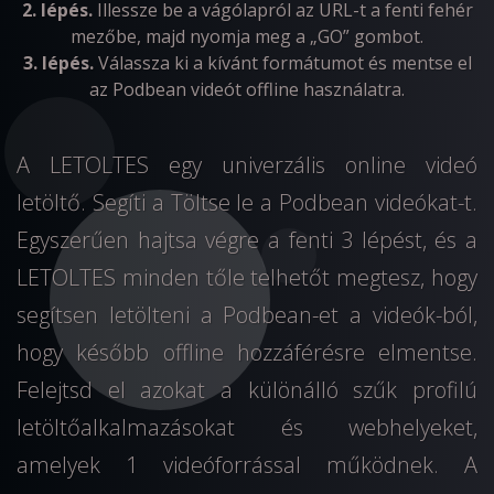
2. lépés.
Illessze be a vágólapról az URL-t a fenti fehér
mezőbe, majd nyomja meg a „GO” gombot.
3. lépés.
Válassza ki a kívánt formátumot és mentse el
az Podbean videót offline használatra.
A LETOLTES egy univerzális online videó
letöltő. Segíti a Töltse le a Podbean videókat-t.
Egyszerűen hajtsa végre a fenti 3 lépést, és a
LETOLTES minden tőle telhetőt megtesz, hogy
segítsen letölteni a Podbean-et a videók-ból,
hogy később offline hozzáférésre elmentse.
Felejtsd el azokat a különálló szűk profilú
letöltőalkalmazásokat és webhelyeket,
amelyek 1 videóforrással működnek. A