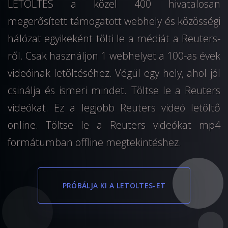
LETOLTES a közel 400 hivatalosan
megerősített támogatott webhely és közösségi
hálózat egyikeként tölti le a médiát a Reuters-
ről. Csak használjon 1 webhelyet a 100-as évek
videóinak letöltéséhez. Végül egy hely, ahol jól
csinálja és ismeri mindet. Töltse le a Reuters
videókat. Ez a legjobb Reuters videó letöltő
online. Töltse le a Reuters videókat mp4
formátumban offline megtekintéshez.
PRÓBÁLJA KI A LETOLTES-ET