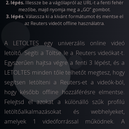
2. lépés.
Illessze be a vágólapról az URL-t a fenti fehér
mezőbe, majd nyomja meg a „GO” gombot.
3. lépés.
Válassza ki a kívánt formátumot és mentse el
az Reuters videót offline használatra.
A LETOLTES egy univerzális online videó
letöltő. Segíti a Töltse le a Reuters videókat-t.
Egyszerűen hajtsa végre a fenti 3 lépést, és a
LETOLTES minden tőle telhetőt megtesz, hogy
segítsen letölteni a Reuters-et a videók-ból,
hogy később offline hozzáférésre elmentse.
Felejtsd el azokat a különálló szűk profilú
letöltőalkalmazásokat és webhelyeket,
amelyek 1 videóforrással működnek. A