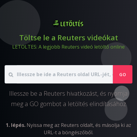
Töltse le a Reuters videókat
LETOLTES: A legjobb Reuters videó letöltő online
GO
Illessze be a Reuters hivatkozást, és nyomja
meg a GO gombot a letöltés elindításához
1. lépés.
Nyissa meg az Reuters oldalt, és másolja ki az
URL-t a böngészőből.