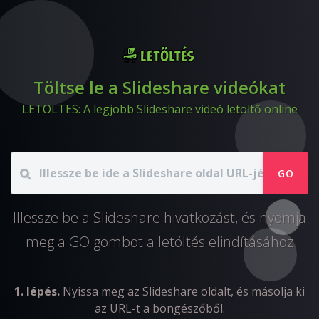
Töltse le a Slideshare videókat
LETOLTES: A legjobb Slideshare videó letöltő online
GO
Illessze be a Slideshare hivatkozást, és nyomja
meg a GO gombot a letöltés elindításához
1. lépés.
Nyissa meg az Slideshare oldalt, és másolja ki
az URL-t a böngészőből.