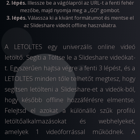
2. lépés.
Illessze be a vágólapról az URL-t a fenti fehér
mezőbe, majd nyomja meg a „GO” gombot.
3. lépés.
Válassza ki a kívánt formátumot és mentse el
az Slideshare videót offline használatra.
A LETOLTES egy univerzális online videó
letöltő. Segíti a Töltse le a Slideshare videókat-
t. Egyszerűen hajtsa végre a fenti 3 lépést, és a
LETOLTES minden tőle telhetőt megtesz, hogy
segítsen letölteni a Slideshare-et a videók-ból,
hogy később offline hozzáférésre elmentse.
Felejtsd el azokat a különálló szűk profilú
letöltőalkalmazásokat és webhelyeket,
amelyek 1 videóforrással működnek. A