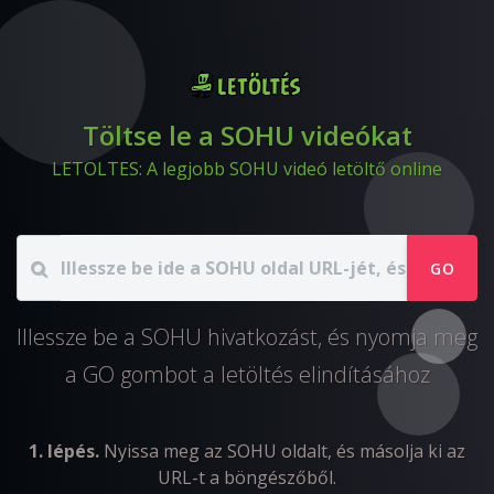
Töltse le a SOHU videókat
LETOLTES: A legjobb SOHU videó letöltő online
GO
Illessze be a SOHU hivatkozást, és nyomja meg
a GO gombot a letöltés elindításához
1. lépés.
Nyissa meg az SOHU oldalt, és másolja ki az
URL-t a böngészőből.