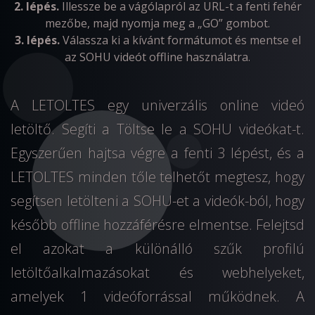
2. lépés.
Illessze be a vágólapról az URL-t a fenti fehér
mezőbe, majd nyomja meg a „GO” gombot.
3. lépés.
Válassza ki a kívánt formátumot és mentse el
az SOHU videót offline használatra.
A LETOLTES egy univerzális online videó
letöltő. Segíti a Töltse le a SOHU videókat-t.
Egyszerűen hajtsa végre a fenti 3 lépést, és a
LETOLTES minden tőle telhetőt megtesz, hogy
segítsen letölteni a SOHU-et a videók-ból, hogy
később offline hozzáférésre elmentse. Felejtsd
el azokat a különálló szűk profilú
letöltőalkalmazásokat és webhelyeket,
amelyek 1 videóforrással működnek. A