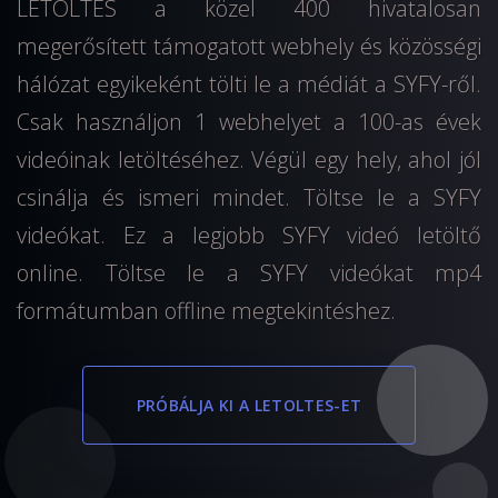
LETOLTES a közel 400 hivatalosan
megerősített támogatott webhely és közösségi
hálózat egyikeként tölti le a médiát a SYFY-ről.
Csak használjon 1 webhelyet a 100-as évek
videóinak letöltéséhez. Végül egy hely, ahol jól
csinálja és ismeri mindet. Töltse le a SYFY
videókat. Ez a legjobb SYFY videó letöltő
online. Töltse le a SYFY videókat mp4
formátumban offline megtekintéshez.
PRÓBÁLJA KI A LETOLTES-ET