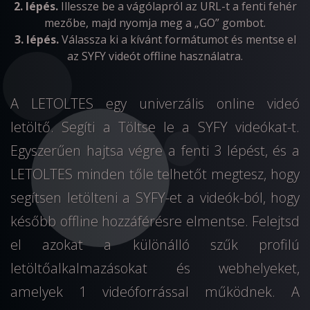
2. lépés.
Illessze be a vágólapról az URL-t a fenti fehér
mezőbe, majd nyomja meg a „GO” gombot.
3. lépés.
Válassza ki a kívánt formátumot és mentse el
az SYFY videót offline használatra.
A LETOLTES egy univerzális online videó
letöltő. Segíti a Töltse le a SYFY videókat-t.
Egyszerűen hajtsa végre a fenti 3 lépést, és a
LETOLTES minden tőle telhetőt megtesz, hogy
segítsen letölteni a SYFY-et a videók-ból, hogy
később offline hozzáférésre elmentse. Felejtsd
el azokat a különálló szűk profilú
letöltőalkalmazásokat és webhelyeket,
amelyek 1 videóforrással működnek. A