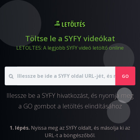
Töltse le a SYFY videókat
LETOLTES: A legjobb SYFY videó letöltő online
GO
Illessze be a SYFY hivatkozást, és nyomja meg
a GO gombot a letöltés elindításához
1. lépés.
Nyissa meg az SYFY oldalt, és másolja ki az
URL-t a böngészőből.