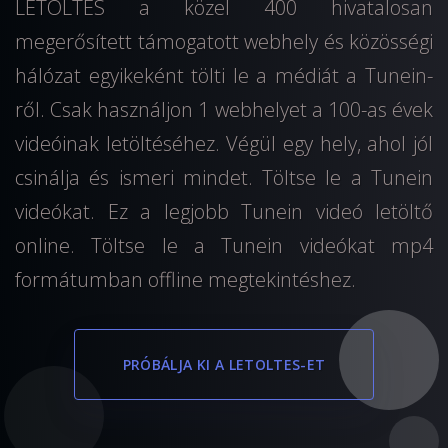
LETOLTES a közel 400 hivatalosan
megerősített támogatott webhely és közösségi
hálózat egyikeként tölti le a médiát a Tunein-
ről. Csak használjon 1 webhelyet a 100-as évek
videóinak letöltéséhez. Végül egy hely, ahol jól
csinálja és ismeri mindet. Töltse le a Tunein
videókat. Ez a legjobb Tunein videó letöltő
online. Töltse le a Tunein videókat mp4
formátumban offline megtekintéshez.
PRÓBÁLJA KI A LETOLTES-ET