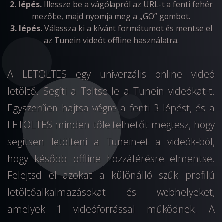
2. lépés.
Illessze be a vágólapról az URL-t a fenti fehér
mezőbe, majd nyomja meg a „GO” gombot.
3. lépés.
Válassza ki a kívánt formátumot és mentse el
az Tunein videót offline használatra.
A LETOLTES egy univerzális online videó
letöltő. Segíti a Töltse le a Tunein videókat-t.
Egyszerűen hajtsa végre a fenti 3 lépést, és a
LETOLTES minden tőle telhetőt megtesz, hogy
segítsen letölteni a Tunein-et a videók-ból,
hogy később offline hozzáférésre elmentse.
Felejtsd el azokat a különálló szűk profilú
letöltőalkalmazásokat és webhelyeket,
amelyek 1 videóforrással működnek. A