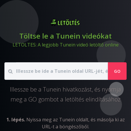
Töltse le a Tunein videókat
LETOLTES: A legjobb Tunein videó letöltő online
GO
Illessze be a Tunein hivatkozást, és nyomja
meg a GO gombot a letöltés elindításához
1. lépés.
Nyissa meg az Tunein oldalt, és másolja ki az
URL-t a böngészőből.