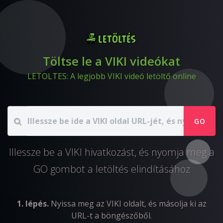
Töltse le a VIKI videókat
LETOLTES: A legjobb VIKI videó letöltő online
GO
Illessze be a VIKI hivatkozást, és nyomja meg a
GO gombot a letöltés elindításához
1. lépés.
Nyissa meg az VIKI oldalt, és másolja ki az
URL-t a böngészőből.