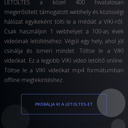
LETOLTES a közel 400 hivatalosan
megerősített támogatott webhely és közösségi
hálózat egyikeként tölti le a médiát a VIKI-ről.
Csak használjon 1 webhelyet a 100-as évek
videóinak letöltéséhez. Végül egy hely, ahol jól
csinálja és ismeri mindet. Töltse le a VIKI
videókat. Ez a legjobb VIKI videó letöltő online.
Töltse le a VIKI videókat mp4 formátumban
offline megtekintéshez.
PRÓBÁLJA KI A LETOLTES-ET