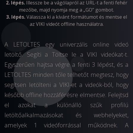
2. lépés.
Illessze be a vágólapról az URL-t a fenti fehér
mezőbe, majd nyomja meg a „GO” gombot.
3. lépés.
Válassza ki a kívánt formátumot és mentse el
az VIKI videót offline használatra.
A LETOLTES egy univerzális online videó
letöltő. Segíti a Töltse le a VIKI videókat-t.
Egyszerűen hajtsa végre a fenti 3 lépést, és a
LETOLTES minden tőle telhetőt megtesz, hogy
segítsen letölteni a VIKI-et a videók-ból, hogy
később offline hozzáférésre elmentse. Felejtsd
el azokat a különálló szűk profilú
letöltőalkalmazásokat és webhelyeket,
amelyek 1 videóforrással működnek. A