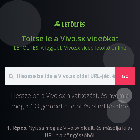
Töltse le a Vivo.sx videókat
LETOLTES: A legjobb Vivo.sx videó letöltő online
GO
Illessze be a Vivo.sx hivatkozást, és nyomja
meg a GO gombot a letöltés elindításához
1. lépés.
Nyissa meg az Vivo.sx oldalt, és másolja ki az
URL-t a böngészőből.