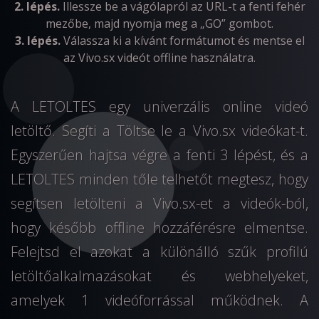
2. lépés.
Illessze be a vágólapról az URL-t a fenti fehér
mezőbe, majd nyomja meg a „GO” gombot.
3. lépés.
Válassza ki a kívánt formátumot és mentse el
az Vivo.sx videót offline használatra.
A LETOLTES egy univerzális online videó
letöltő. Segíti a Töltse le a Vivo.sx videókat-t.
Egyszerűen hajtsa végre a fenti 3 lépést, és a
LETOLTES minden tőle telhetőt megtesz, hogy
segítsen letölteni a Vivo.sx-et a videók-ból,
hogy később offline hozzáférésre elmentse.
Felejtsd el azokat a különálló szűk profilú
letöltőalkalmazásokat és webhelyeket,
amelyek 1 videóforrással működnek. A