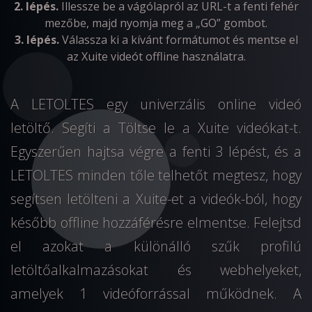
2. lépés.
Illessze be a vágólapról az URL-t a fenti fehér
mezőbe, majd nyomja meg a „GO” gombot.
3. lépés.
Válassza ki a kívánt formátumot és mentse el
az Xuite videót offline használatra.
A LETOLTES egy univerzális online videó
letöltő. Segíti a Töltse le a Xuite videókat-t.
Egyszerűen hajtsa végre a fenti 3 lépést, és a
LETOLTES minden tőle telhetőt megtesz, hogy
segítsen letölteni a Xuite-et a videók-ból, hogy
később offline hozzáférésre elmentse. Felejtsd
el azokat a különálló szűk profilú
letöltőalkalmazásokat és webhelyeket,
amelyek 1 videóforrással működnek. A