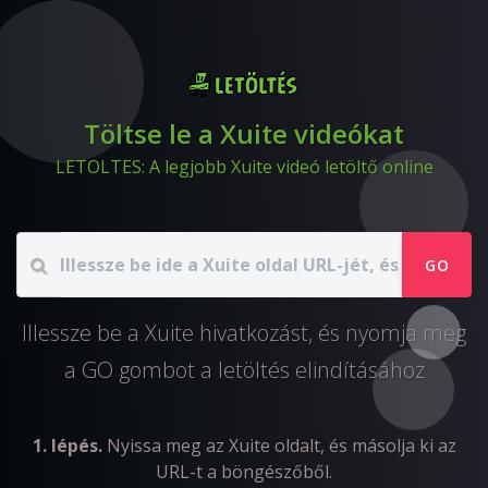
Töltse le a Xuite videókat
LETOLTES: A legjobb Xuite videó letöltő online
GO
Illessze be a Xuite hivatkozást, és nyomja meg
a GO gombot a letöltés elindításához
1. lépés.
Nyissa meg az Xuite oldalt, és másolja ki az
URL-t a böngészőből.