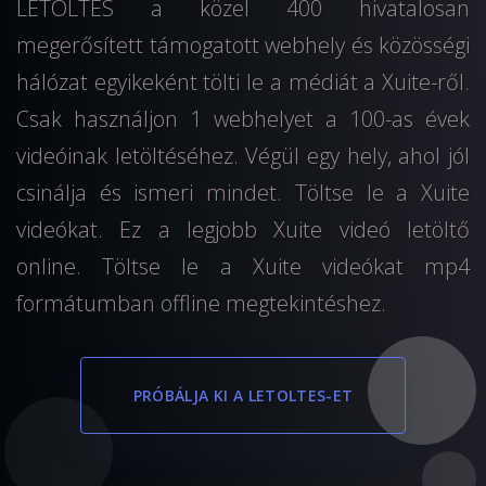
LETOLTES a közel 400 hivatalosan
megerősített támogatott webhely és közösségi
hálózat egyikeként tölti le a médiát a Xuite-ről.
Csak használjon 1 webhelyet a 100-as évek
videóinak letöltéséhez. Végül egy hely, ahol jól
csinálja és ismeri mindet. Töltse le a Xuite
videókat. Ez a legjobb Xuite videó letöltő
online. Töltse le a Xuite videókat mp4
formátumban offline megtekintéshez.
PRÓBÁLJA KI A LETOLTES-ET