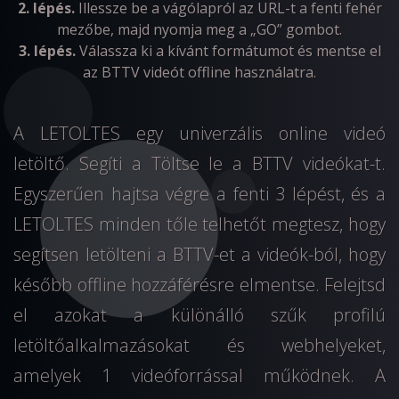
2. lépés.
Illessze be a vágólapról az URL-t a fenti fehér
mezőbe, majd nyomja meg a „GO” gombot.
3. lépés.
Válassza ki a kívánt formátumot és mentse el
az BTTV videót offline használatra.
A LETOLTES egy univerzális online videó
letöltő. Segíti a Töltse le a BTTV videókat-t.
Egyszerűen hajtsa végre a fenti 3 lépést, és a
LETOLTES minden tőle telhetőt megtesz, hogy
segítsen letölteni a BTTV-et a videók-ból, hogy
később offline hozzáférésre elmentse. Felejtsd
el azokat a különálló szűk profilú
letöltőalkalmazásokat és webhelyeket,
amelyek 1 videóforrással működnek. A