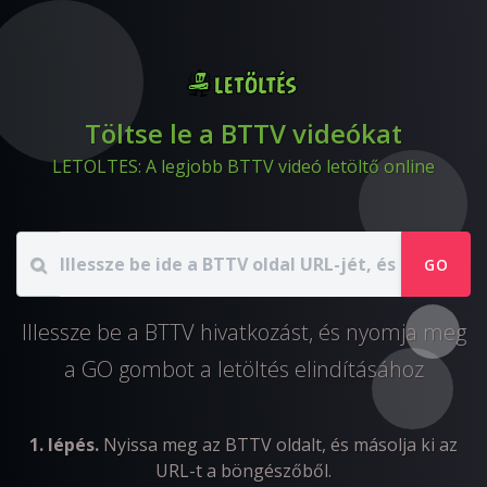
Töltse le a BTTV videókat
LETOLTES: A legjobb BTTV videó letöltő online
GO
Illessze be a BTTV hivatkozást, és nyomja meg
a GO gombot a letöltés elindításához
1. lépés.
Nyissa meg az BTTV oldalt, és másolja ki az
URL-t a böngészőből.