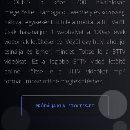
LETOLTES a közel 400 hivatalosan
megerősített támogatott webhely és közösségi
hálózat egyikeként tölti le a médiát a BTTV-ről.
Csak használjon 1 webhelyet a 100-as évek
videóinak letöltéséhez. Végül egy hely, ahol jól
csinálja és ismeri mindet. Töltse le a BTTV
videókat. Ez a legjobb BTTV videó letöltő
online. Töltse le a BTTV videókat mp4
formátumban offline megtekintéshez.
PRÓBÁLJA KI A LETOLTES-ET