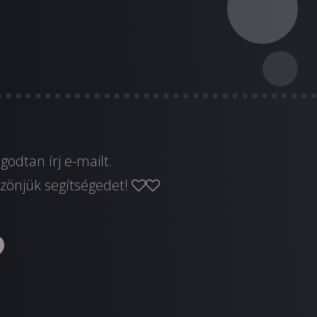
yugodtan
írj e-mailt
.
zönjük segítségedet!