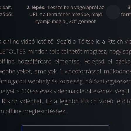
ldalt,
2. lépés.
Illessze be a vágólapról az
3
zőből.
URL-t a fenti fehér mezőbe, majd
form
nyomja meg a „GO” gombot.
online videó letöltő. Segíti a Töltse le a Rts.ch v
a LETOLTES minden tőle telhetőt megtesz, hogy segí
ffline hozzáférésre elmentse. Felejtsd el azoka
 webhelyeket, amelyek 1 videóforrással működne
ámogatott webhely és közösségi hálózat egyikeként 
elyet a 100-as évek videóinak letöltéséhez. Végül eg
 Rts.ch videókat. Ez a legjobb Rts.ch videó letöltő
 offline megtekintéshez.