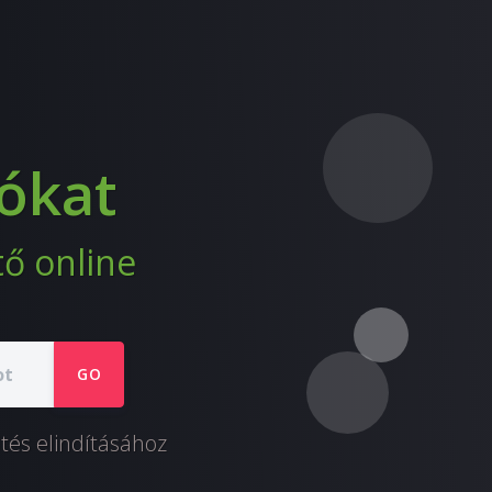
eókat
tő online
GO
ltés elindításához