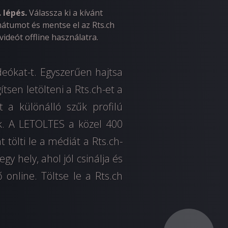
. lépés.
Válassza ki a kívánt
átumot és mentse el az Rts.ch
videót offline használatra.
ideókat-t. Egyszerűen hajtsa
tsen letölteni a Rts.ch-et a
t a különálló szűk profilú
k. A LETOLTES a közel 400
tölti le a médiát a Rts.ch-
y hely, ahol jól csinálja és
 online. Töltse le a Rts.ch