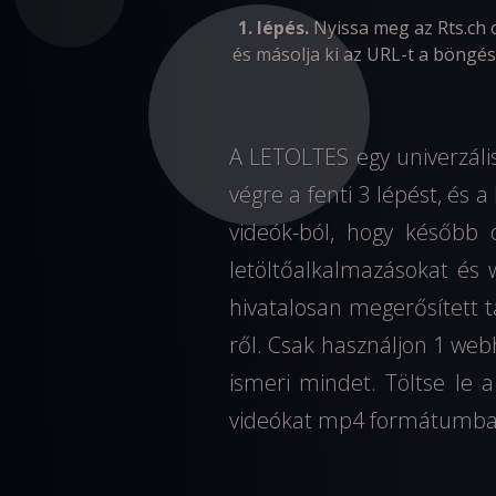
1. lépés.
Nyissa meg az Rts.ch o
és másolja ki az URL-t a böngés
A LETOLTES egy univerzális 
végre a fenti 3 lépést, és 
videók-ból, hogy később o
letöltőalkalmazásokat és
hivatalosan megerősített t
ről. Csak használjon 1 webh
ismeri mindet. Töltse le a
videókat mp4 formátumban