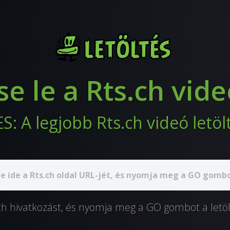
se le a Rts.ch vid
: A legjobb Rts.ch videó letöl
.ch hivatkozást, és nyomja meg a GO gombot a letö