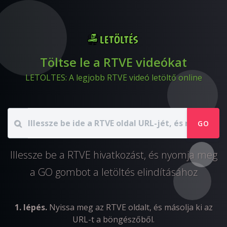
Töltse le a RTVE videókat
LETOLTES: A legjobb RTVE videó letöltő online
GO
Illessze be a RTVE hivatkozást, és nyomja meg
a GO gombot a letöltés elindításához
1. lépés.
Nyissa meg az RTVE oldalt, és másolja ki az
URL-t a böngészőből.