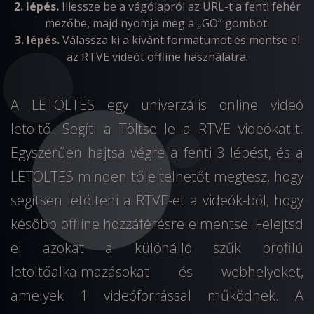
2. lépés.
Illessze be a vágólapról az URL-t a fenti fehér
mezőbe, majd nyomja meg a „GO” gombot.
3. lépés.
Válassza ki a kívánt formátumot és mentse el
az RTVE videót offline használatra.
A LETOLTES egy univerzális online videó
letöltő. Segíti a Töltse le a RTVE videókat-t.
Egyszerűen hajtsa végre a fenti 3 lépést, és a
LETOLTES minden tőle telhetőt megtesz, hogy
segítsen letölteni a RTVE-et a videók-ból, hogy
később offline hozzáférésre elmentse. Felejtsd
el azokat a különálló szűk profilú
letöltőalkalmazásokat és webhelyeket,
amelyek 1 videóforrással működnek. A