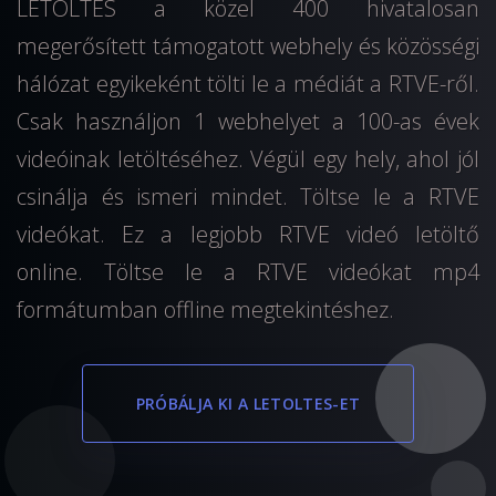
LETOLTES a közel 400 hivatalosan
megerősített támogatott webhely és közösségi
hálózat egyikeként tölti le a médiát a RTVE-ről.
Csak használjon 1 webhelyet a 100-as évek
videóinak letöltéséhez. Végül egy hely, ahol jól
csinálja és ismeri mindet. Töltse le a RTVE
videókat. Ez a legjobb RTVE videó letöltő
online. Töltse le a RTVE videókat mp4
formátumban offline megtekintéshez.
PRÓBÁLJA KI A LETOLTES-ET